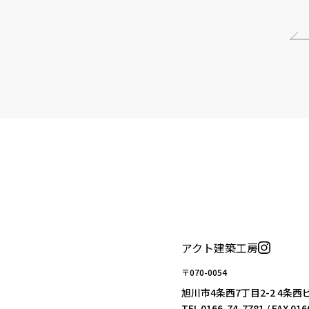
アクト建築工房
〒070-0054
旭川市4条西7丁目2-2 4条西
TEL
0166-74-7781
/ FAX 01