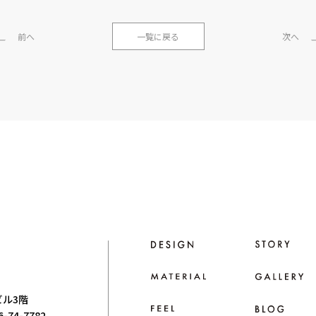
前へ
一覧に戻る
次へ
ビル3階
66-74-7782