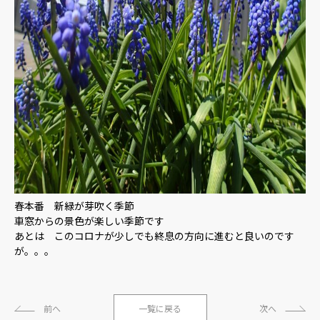
春本番 新緑が芽吹く季節
車窓からの景色が楽しい季節です
あとは このコロナが少しでも終息の方向に進むと良いのです
が。。。
前へ
一覧に戻る
次へ