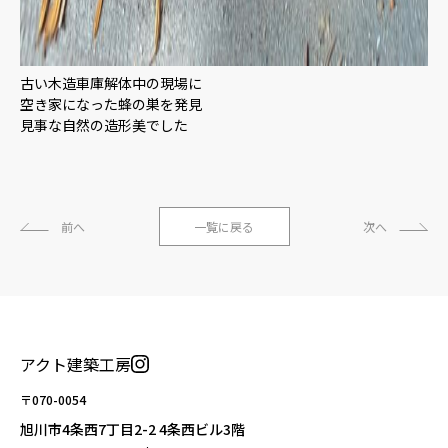
古い木造車庫解体中の現場に
空き家になった蜂の巣を発見
見事な自然の造形美でした
前へ
一覧に戻る
次へ
アクト建築工房
〒070-0054
旭川市4条西7丁目2-2 4条西ビル3階