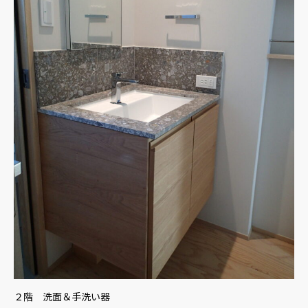
２階 洗面＆手洗い器