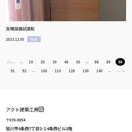
各種設備試運転
2023.12.05
現場
...
...
10
20
30
40
50
88
89
90
...
...
91
92
100
110
120
130
140
アクト建築工房
〒070-0054
旭川市4条西7丁目2-2 4条西ビル3階