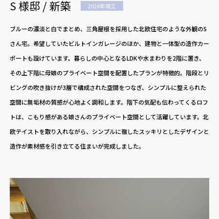
S 様邸 / 新築
2024年竣工
ブルーの濃淡と白でまとめ、三角屋根を採用した北欧住宅のような外観のS
さん宅。希望していたビルトインガレージのほか、建物と一体型の造作カー
ポートも設けています。暮らしの中心となるLDKや水まわりを2階に置き、
その上下階に母娘のプライベート空間を配置したプランが特徴的。階段とリ
ビングの吹き抜けが3層で構成された空間をつなぎ、シンプルに整えられた
空間に無垢材の質感が心地よく調和します。階下の気配も伝わってくるロフ
トは、こもり感がある娘さんのプライベート空間として活躍しています。北
欧テイストを取り入れながら、シンプルに徹したスッキリとしたデザインと
造作が素材感を引き立てる住まいが完成しました。