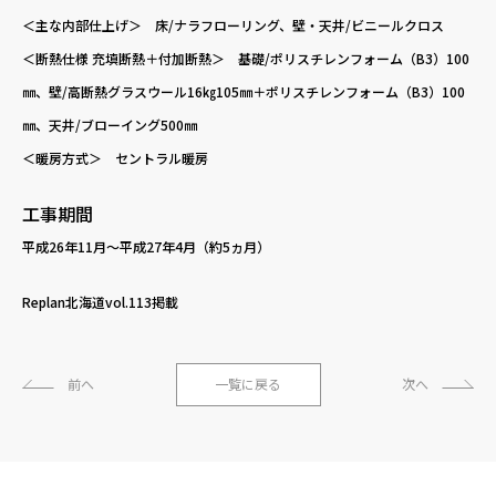
＜主な内部仕上げ＞ 床/ナラフローリング、壁・天井/ビニールクロス
＜断熱仕様 充填断熱＋付加断熱＞ 基礎/ポリスチレンフォーム（B3）100
㎜、壁/高断熱グラスウール16㎏105㎜＋ポリスチレンフォーム（B3）100
㎜、天井/ブローイング500㎜
＜暖房方式＞ セントラル暖房
工事期間
平成26年11月〜平成27年4月（約5ヵ月）
Replan北海道vol.113掲載
前へ
一覧に戻る
次へ