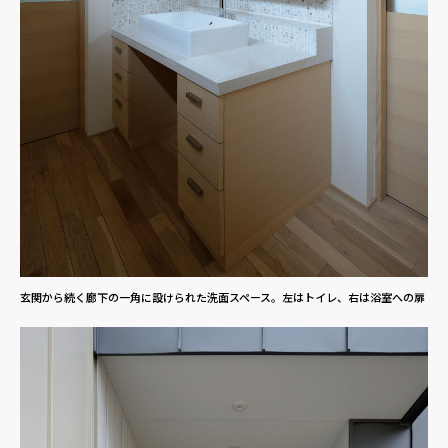
玄関から続く廊下の一角に設けられた洗面スペース。左はトイレ、右は浴室への扉