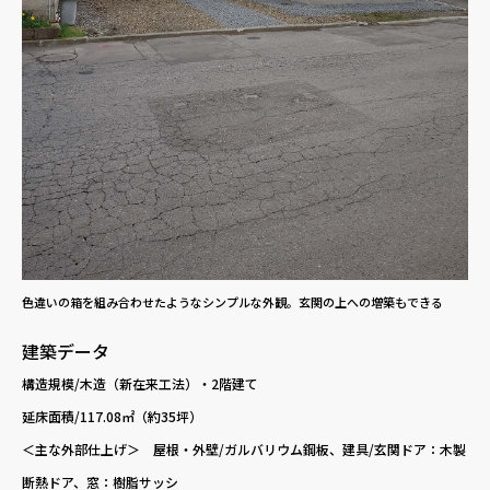
色違いの箱を組み合わせたようなシンプルな外観。玄関の上への増築もできる
建築データ
構造規模/木造（新在来工法）・2階建て
延床面積/117.08㎡（約35坪）
＜主な外部仕上げ＞ 屋根・外壁/ガルバリウム鋼板、建具/玄関ドア：木製
断熱ドア、窓：樹脂サッシ