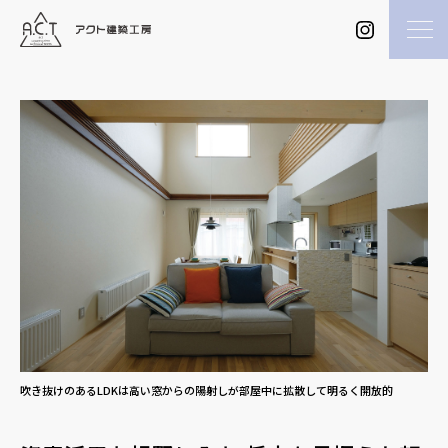
吹き抜けのあるLDKは高い窓からの陽射しが部屋中に拡散して明るく開放的