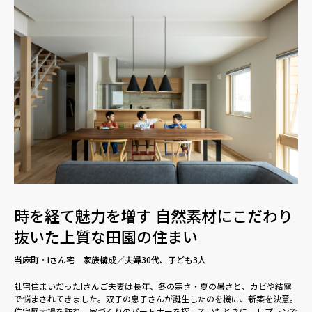
時を経て魅力を増す 自然素材にこだわり
抜いた上質な田園の住まい
当麻町・Iさん宅 家族構成／夫婦30代、子ども3人
社宅住まいだったIさんご夫妻は長年、冬の寒さ・夏の暑さと、カビや結露
で悩まされてきました。双子の息子さんが誕生したのを機に、新築を決意。
住宅展示場を訪ね、家づくりのパートナーを探していたときに、リプランで