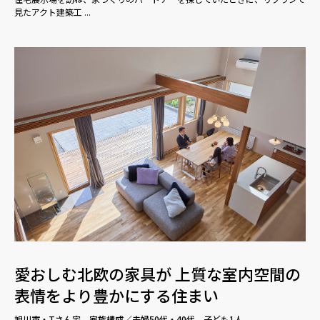
見たアクト建築工 ...
愛おしむ北欧の家具が 上質な室内空間の
表情をより豊かにする住まい
旭川市・Tさん宅 家族構成／夫婦50代・40代、子ども1人