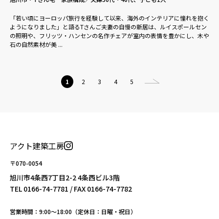
「若い頃にヨーロッパ旅行を経験して以来、海外のインテリアに憧れを抱く
ようになりました」と語るTさんご夫妻の自慢の新居は、ルイスポールセン
の照明や、フリッツ・ハンセンの名作チェアが室内の表情を豊かにし、木や
石の自然素材が美 ...
1
2
3
4
5
アクト建築工房
〒070-0054
旭川市4条西7丁目2-2 4条西ビル3階
TEL
0166-74-7781
/ FAX 0166-74-7782
営業時間：9:00〜18:00（定休日：日曜・祝日）