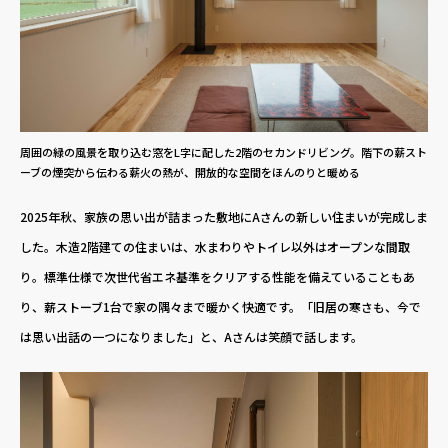
周囲の緑の風景を取り込む窓をL字に配した2階のセカンドリビング。階下の薪スト
ーブの煙突から伝わる薪火の熱が、開放的な空間をほんのりと暖める
2025年秋、家族の思い出が詰まった敷地にAさんの新しい住まいが完成しま
した。木造2階建ての住まいは、水まわりやトイレ以外はオープンな間取
り。標準仕様で次世代省エネ基準をクリアする性能を備えていることもあ
り、薪ストーブ1台で家の隅々まで暖かく快適です。「旧居の寒さも、今で
は思い出話の一つになりました」と、Aさんは笑顔で話します。