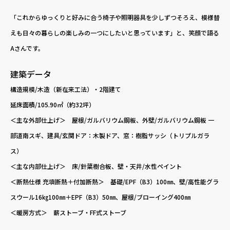
「これからゆっくりと好みに合う椅子や照明器具を少しずつそろえ、模様替
えも日々の暮らしの楽しみの一つにしたいと思っています」と、笑顔で語る
Aさんです。
建築データ
構造規模/木造（新在来工法）・2階建て
延床面積/105.90㎡（約32坪）
＜主な外部仕上げ＞ 屋根/ガルバリウム鋼板、外壁/ガルバリウム鋼板 一
部道南スギ、建具/玄関ドア：木製ドア、窓：樹脂サッシ（トリプルガラ
ス）
＜主な内部仕上げ＞ 床/針葉樹合板、壁・天井/水性ペイント
＜断熱仕様 充填断熱＋付加断熱＞ 基礎/EPF（B3）100㎜、壁/高性能グラ
スウール16㎏100㎜＋EPF（B3）50㎜、屋根/ブローイング400㎜
＜暖房方式＞ 薪ストーブ・FF式ストーブ