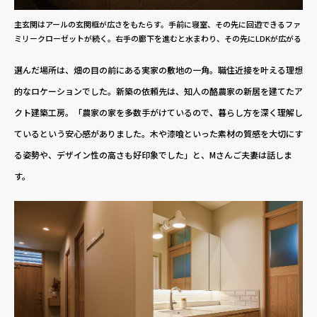
主玄関はアールの玄関框が広さをもたらす。手前に寝室、その先に回遊できるファ
ミリークローゼットが続く。右手の廊下を進むと水まわり、その先にLDKが広がる
選んだ場所は、畑の目の前にある実家の敷地の一角。職住近接を叶える理想
的なロケーションでした。新築の依頼先は、知人の酪農家の新居を建てたア
クト建築工房。「農家の家を多数手がけているので、暮らし方を深く理解し
ているという安心感がありました。木や漆喰といった素材の質感を大切にす
る姿勢や、デザイン性の高さも好印象でした」と、Mさんご夫妻は話しま
す。