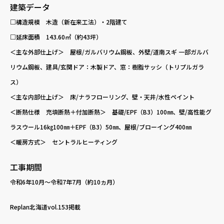
建築データ
□構造規模 木造（新在来工法）・2階建て
□延床面積 143.60㎡（約43坪）
＜主な外部仕上げ＞ 屋根/ガルバリウム鋼板、外壁/道南スギ 一部ガルバ
リウム鋼板、建具/玄関ドア：木製ドア、窓：樹脂サッシ（トリプルガラ
ス）
＜主な内部仕上げ＞ 床/ナラフローリング、壁・天井/水性ペイント
＜断熱仕様 充填断熱＋付加断熱＞ 基礎/EPF（B3）100㎜、壁/高性能グ
ラスウール16㎏100㎜＋EPF（B3）50㎜、屋根/ブローイング400㎜
＜暖房方式＞ セントラルヒーティング
工事期間
令和6年10月〜令和7年7月（約10ヵ月）
Replan北海道vol.153掲載