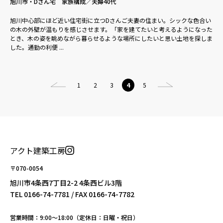
旭川市・Dさん宅 家族構成／夫婦40代
旭川中心部にほど近い住宅街に立つDさんご夫妻の住まい。シックな色合い
の木の外壁が温もりを感じさせます。「家を建てたいと考えるようになった
とき、木の姿を眺めながら暮らせるような場所にしたいと思い土地を探しま
した。通勤の利便 ...
1
2
3
4
5
アクト建築工房
〒070-0054
旭川市4条西7丁目2-2 4条西ビル3階
TEL
0166-74-7781
/ FAX 0166-74-7782
営業時間：9:00〜18:00（定休日：日曜・祝日）