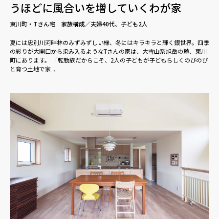
うほどに風合いを増していくわが家
東川町・Tさん宅 家族構成／夫婦40代、子ども2人
夏には忠別川河畔林のみずみずしい緑、冬にはキラキラと輝く銀世界。四季
の彩りが大開口から染み入るようなTさんの家は、大雪山系旭岳の麓、東川
町にあります。 「転勤族だからこそ、2人の子どもが子どもらしくのびのび
と育つ土地で家 ...