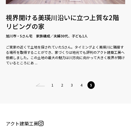
視界開ける美瑛川沿いに立つ上質な2階
リビングの家
旭川市・Sさん宅 家族構成／夫婦30代、子ども1人
ご実家の近くで土地を探されていたSさん。タイミングよく美瑛川に隣接す
る場所を取得することができ、家づくりは地元でも評判のアクト建築工房へ
依頼しました。この土地の最大の魅力は川方向に向かって大きく視界が開け
ているところにあ ...
1
2
3
4
5
アクト建築工房